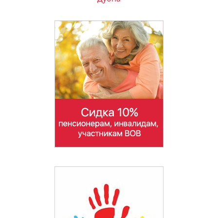
мкр Железнодорожный
Жуковский
Загорянский
Звенигород
Зеленоград
Ивантеевка
Истра
Кашира
Климовск
Клин
Коломна
Коммунарка
Королёв
Котельники
Красноармейск
Красногорск
Краснозаводск
Краснознаменск
Кубинка
Лобня
Лыткарино
Люберцы